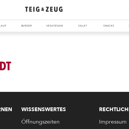
LAUF
BURGER
VEGI/VEGAN
SALAT
SNACKS
DT
ENTDECKE UNSER ZEUG
RNEN
WISSENSWERTES
RECHTLICH
Öffnungszeiten
Impressum