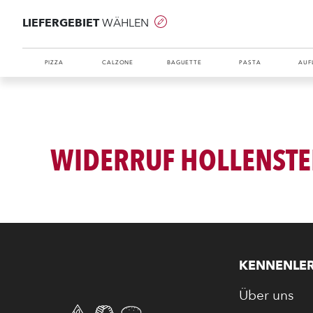
LIEFERGEBIET
WÄHLEN
PIZZA
CALZONE
BAGUETTE
PASTA
AUF
WIDERRUF HOLLENSTE
KENNENLE
Über uns