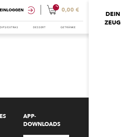
0
0,00 €
EINLOGGEN
DEIN
ZEUG
DIPS/EXTRAS
DESSERT
GETRÄNKE
ES
APP-
DOWNLOADS