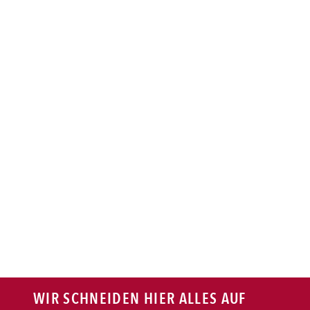
BAGUETTE
PASTA
AUFLAUF
BURGER
VEGI/VEGAN
SALAT
SNACKS
WIR SCHNEIDEN HIER ALLES AUF