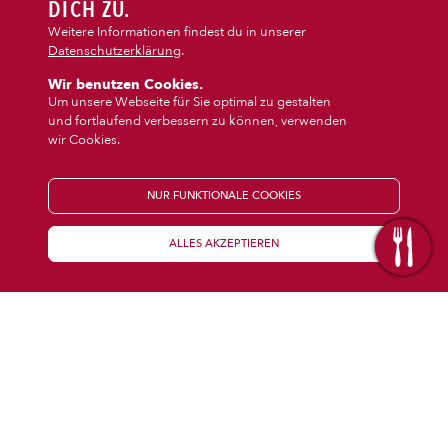
DIPS/EXTRAS
DICH ZU.
‹
›
Pasta
Burger
Weitere Informationen findest du in unserer
Datenschutzerklärung
.
DESSERT
Wir benutzen Cookies.
Um unsere Webseite für Sie optimal zu gestalten
und fortlaufend verbessern zu können, verwenden
GETRÄNKE
wir Cookies.
STARTSEITE
NUR FUNKTIONALE COOKIES
ALLES AKZEPTIEREN
KENNENLERNEN
WISSENSWERTES
Über uns
Öffnungszeiten
Franchise
Coupons
Preisübersicht
Inhaltsstoffe