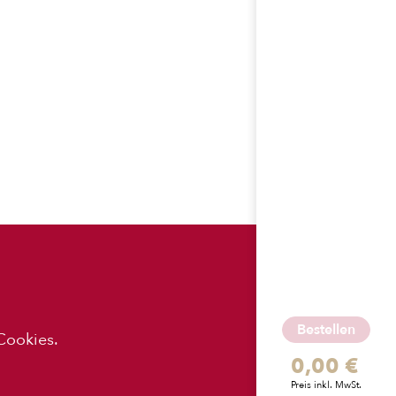
ES
APP-
DOWNLOADS
Bestellen
Cookies.
0,00 €
z
Preis inkl. MwSt.