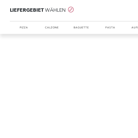
LIEFERGEBIET
WÄHLEN
PIZZA
CALZONE
BAGUETTE
PASTA
AUF