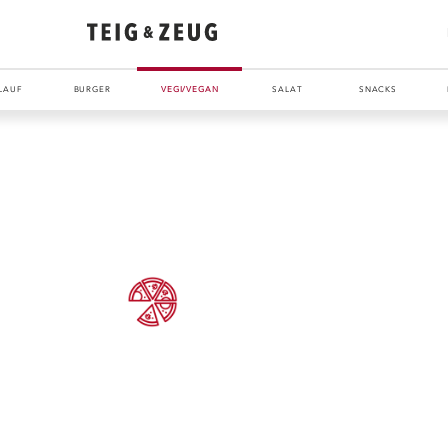
LAUF
BURGER
VEGI/VEGAN
SALAT
SNACKS
ENTDECKE UNSER ZEUG