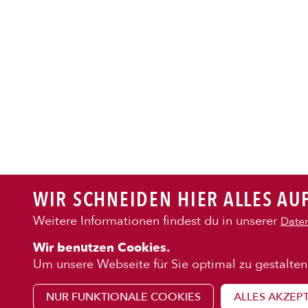
PASTA
AUFLAUF
BURGER
WIR SCHNEIDEN HIER ALLES AUF
VEGI/VE
Weitere Informationen findest du in unserer
Daten
KENNENLE
Wir benutzen Cookies.
SALAT
Über uns
Um unsere Webseite für Sie optimal zu gestalten
Franchise
NUR FUNKTIONALE COOKIES
ALLES AKZEP