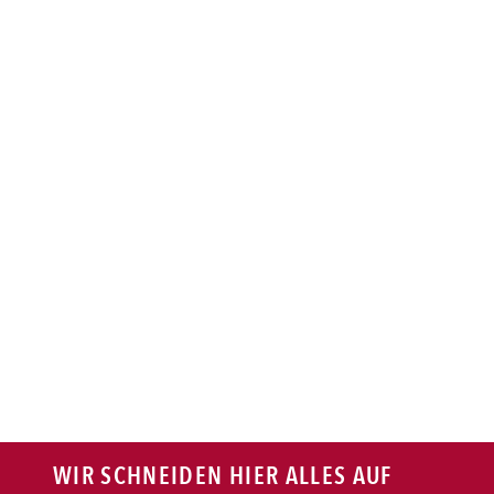
BAGUETTE
PASTA
AUFLAUF
BURGER
VEGI/VEGAN
SALAT
SNACKS
WIR SCHNEIDEN HIER ALLES AUF