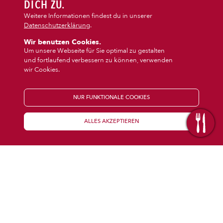
DIPS/EXTRAS
DICH ZU.
‹
›
Baguette
Auflauf
Weitere Informationen findest du in unserer
Datenschutzerklärung
.
DESSERT
Wir benutzen Cookies.
Um unsere Webseite für Sie optimal zu gestalten
und fortlaufend verbessern zu können, verwenden
GETRÄNKE
wir Cookies.
STARTSEITE
NUR FUNKTIONALE COOKIES
ALLES AKZEPTIEREN
KENNENLERNEN
WISSENSWERTES
Über uns
Öffnungszeiten
Franchise
Coupons
Preisübersicht
Inhaltsstoffe