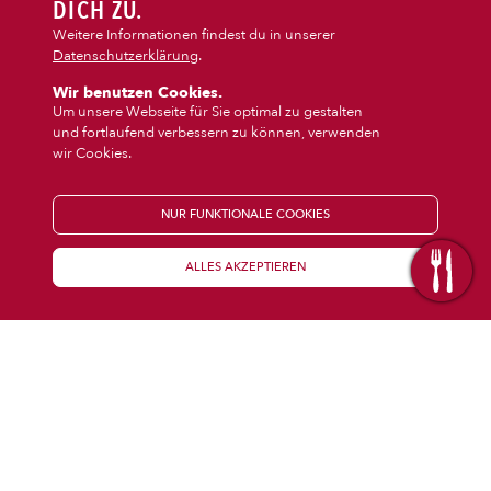
DIPS/EXTRAS
DICH ZU.
‹
›
Dips/Extras
Getränke
Weitere Informationen findest du in unserer
Datenschutzerklärung
.
DESSERT
Wir benutzen Cookies.
Um unsere Webseite für Sie optimal zu gestalten
und fortlaufend verbessern zu können, verwenden
GETRÄNKE
wir Cookies.
STARTSEITE
NUR FUNKTIONALE COOKIES
ALLES AKZEPTIEREN
KENNENLERNEN
WISSENSWERTES
Über uns
Öffnungszeiten
Franchise
Coupons
Preisübersicht
Inhaltsstoffe