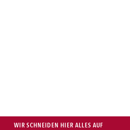
BAGUETTE
PASTA
AUFLAUF
BURGER
VEGI/VEGAN
SALAT
SNACKS
WIR SCHNEIDEN HIER ALLES AUF