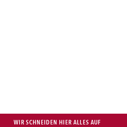
BAGUETTE
PASTA
AUFLAUF
BURGER
VEGI/VEGAN
SALAT
SNACKS
WIR SCHNEIDEN HIER ALLES AUF