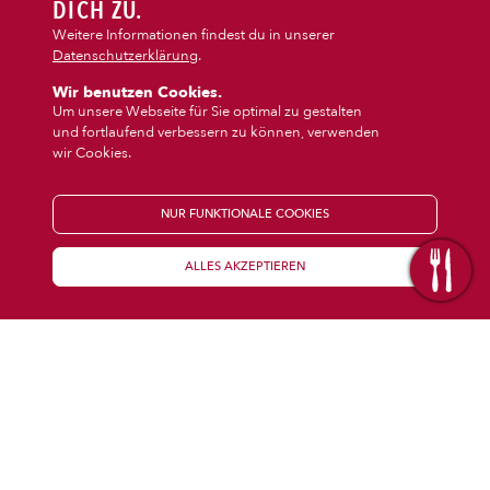
DIPS/EXTRAS
DICH ZU.
‹
›
Dips/Extras
Getränke
Weitere Informationen findest du in unserer
Datenschutzerklärung
.
DESSERT
Wir benutzen Cookies.
Um unsere Webseite für Sie optimal zu gestalten
und fortlaufend verbessern zu können, verwenden
GETRÄNKE
wir Cookies.
STARTSEITE
NUR FUNKTIONALE COOKIES
ALLES AKZEPTIEREN
KENNENLERNEN
WISSENSWERTES
Über uns
Öffnungszeiten
Franchise
Coupons
Preisübersicht
Inhaltsstoffe