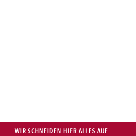
BAGUETTE
PASTA
AUFLAUF
BURGER
VEGI/VEGAN
SALAT
SNACKS
WIR SCHNEIDEN HIER ALLES AUF