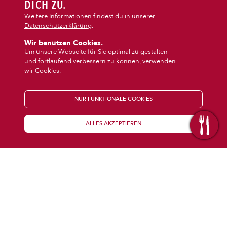
DIPS/EXTRAS
DICH ZU.
‹
›
Dips/Extras
Getränke
Weitere Informationen findest du in unserer
Datenschutzerklärung
.
DESSERT
Wir benutzen Cookies.
Um unsere Webseite für Sie optimal zu gestalten
und fortlaufend verbessern zu können, verwenden
GETRÄNKE
wir Cookies.
STARTSEITE
NUR FUNKTIONALE COOKIES
ALLES AKZEPTIEREN
KENNENLERNEN
WISSENSWERTES
Über uns
Öffnungszeiten
Franchise
Coupons
Preisübersicht
Inhaltsstoffe