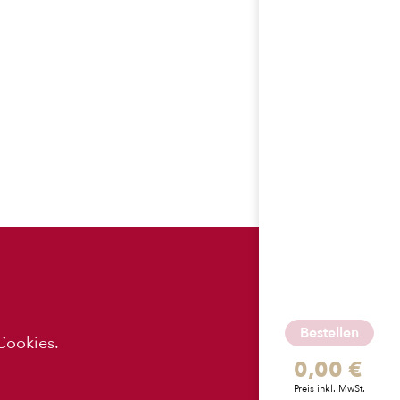
ES
APP-
DOWNLOADS
Bestellen
Cookies.
0,00 €
z
Preis inkl. MwSt.