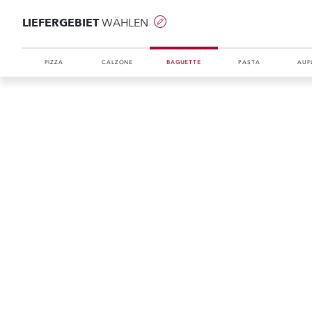
LIEFERGEBIET
WÄHLEN
PIZZA
CALZONE
BAGUETTE
PASTA
AUF