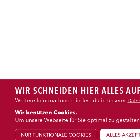
PASTA
AUFLAUF
BURGER
WIR SCHNEIDEN HIER ALLES AUF
VEGI/VE
Weitere Informationen findest du in unserer
Daten
KENNENLE
Wir benutzen Cookies.
SALAT
Über uns
Um unsere Webseite für Sie optimal zu gestalten
Franchise
NUR FUNKTIONALE COOKIES
ALLES AKZEP