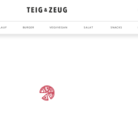
LAUF
BURGER
VEGI/VEGAN
SALAT
SNACKS
ENTDECKE UNSER ZEUG