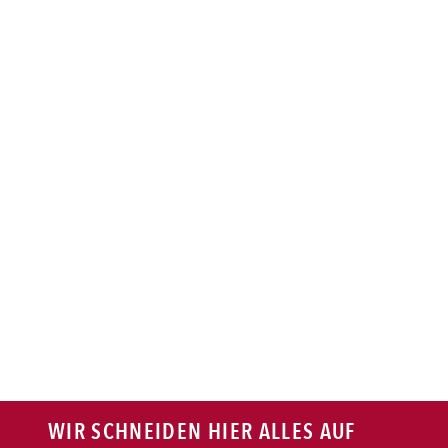
BAGUETTE
PASTA
AUFLAUF
BURGER
VEGI/VEGAN
SALAT
SNACKS
WIR SCHNEIDEN HIER ALLES AUF