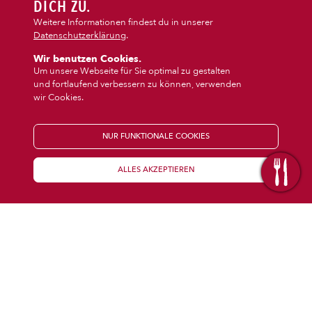
DIPS/EXTRAS
DICH ZU.
‹
›
Pasta
Burger
Weitere Informationen findest du in unserer
Datenschutzerklärung
.
DESSERT
Wir benutzen Cookies.
Um unsere Webseite für Sie optimal zu gestalten
und fortlaufend verbessern zu können, verwenden
GETRÄNKE
wir Cookies.
STARTSEITE
NUR FUNKTIONALE COOKIES
ALLES AKZEPTIEREN
KENNENLERNEN
WISSENSWERTES
Über uns
Öffnungszeiten
Franchise
Coupons
Preisübersicht
Inhaltsstoffe