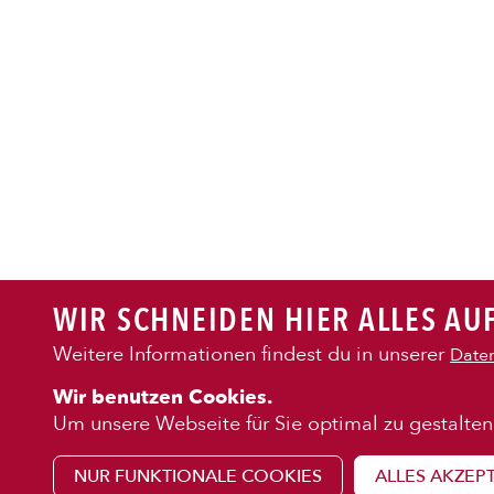
PASTA
AUFLAUF
BURGER
WIR SCHNEIDEN HIER ALLES AUF
VEGI/VE
Weitere Informationen findest du in unserer
Daten
KENNENLE
Wir benutzen Cookies.
SALAT
Über uns
Um unsere Webseite für Sie optimal zu gestalten
Franchise
NUR FUNKTIONALE COOKIES
ALLES AKZEP