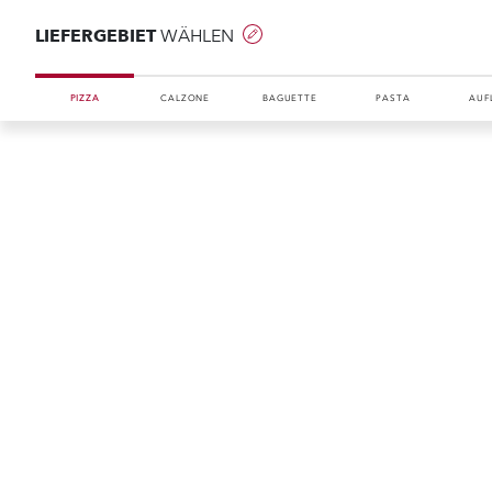
LIEFERGEBIET
WÄHLEN
PIZZA
CALZONE
BAGUETTE
PASTA
AUF