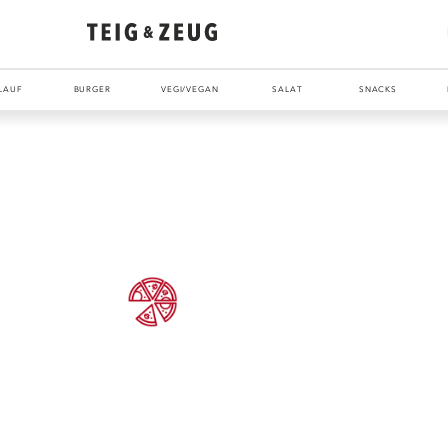
LAUF
BURGER
VEGI/VEGAN
SALAT
SNACKS
ENTDECKE UNSER ZEUG