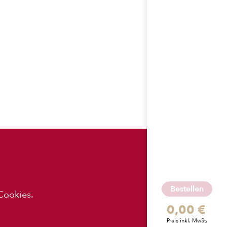
ES
APP-
DOWNLOADS
Bestellen
Cookies.
0,00 €
z
Preis inkl. MwSt.