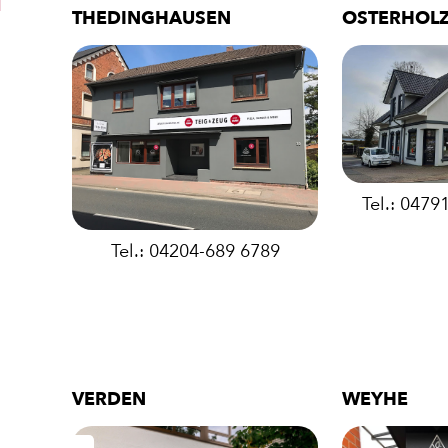
THEDINGHAUSEN
OSTERHOL
PIZZA
Tel.: 0479
Tel.: 04204-689 6789
CALZONE
BAGUETT
VERDEN
WEYHE
PASTA