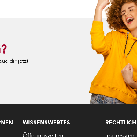
RAS
G?
ue dir jetzt
E
TE
RNEN
WISSENSWERTES
RECHTLICH
Öffnungszeiten
Impressum