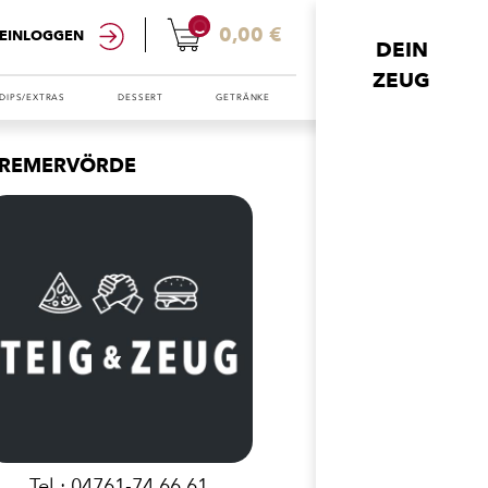
0
0,00 €
EINLOGGEN
DEIN
ZEUG
DIPS/EXTRAS
DESSERT
GETRÄNKE
REMERVÖRDE
Tel.: 04761-74 66 61