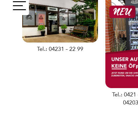
AUFLAUF
BURGER
Tel.: 04231 – 22 99
VEGI/VE
Tel.: 0421
SALAT
04203
SNACKS