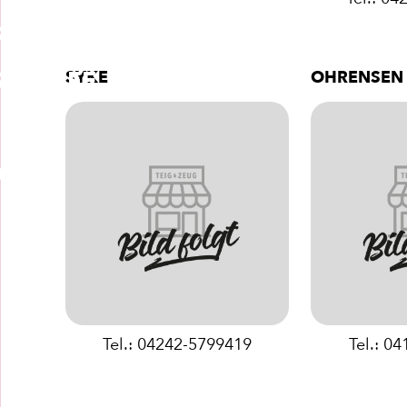
BERSICHT
SSTOFFE
SYKE
OHRENSEN
RTE
Tel.: 04242-5799419
Tel.: 0