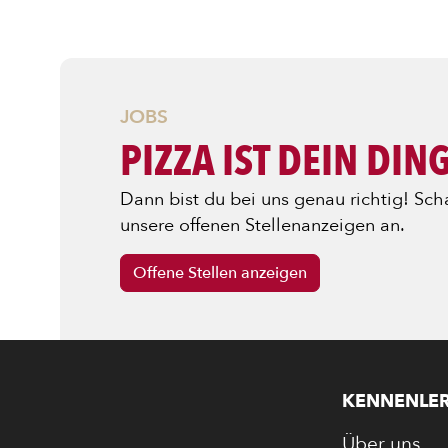
DIPS/EXT
JOBS
DESSERT
PIZZA IST DEIN DIN
Dann bist du bei uns genau richtig! Scha
GETRÄNK
unsere offenen Stellenanzeigen an.
Offene Stellen anzeigen
STARTSEI
KENNENLE
Über uns