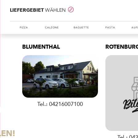
LIEFERGEBIET
WÄHLEN
PIZZA
CALZONE
BAGUETTE
PASTA
AUF
BLUMENTHAL
ROTENBUR
Tel.: 04216007100
ISE
LEN!
Tel.: 04