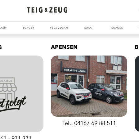
LAUF
BURGER
VEGI/VEGAN
SALAT
SNACKS
G
APENSEN
B
Tel.: 04167 69 88 511
261 - 971 371