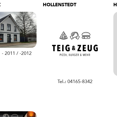
Z
HOLLENSTEDT
H
1 - 2011 / -2012
Tel.: 04165-8342
E