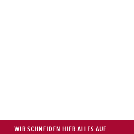
BAGUETTE
PASTA
AUFLAUF
BURGER
VEGI/VEGAN
SALAT
SNACKS
WIR SCHNEIDEN HIER ALLES AUF