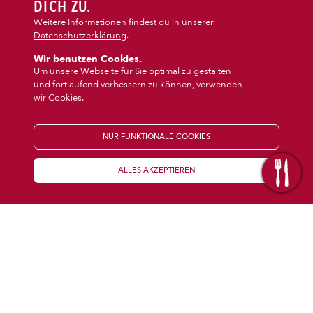
DIPS/EXTRAS
DICH ZU.
‹
Dessert
Weitere Informationen findest du in unserer
Datenschutzerklärung
.
DESSERT
Wir benutzen Cookies.
Um unsere Webseite für Sie optimal zu gestalten
und fortlaufend verbessern zu können, verwenden
GETRÄNKE
wir Cookies.
STARTSEITE
NUR FUNKTIONALE COOKIES
ALLES AKZEPTIEREN
KENNENLERNEN
WISSENSWERTES
Über uns
Öffnungszeiten
Franchise
Coupons
Preisübersicht
Inhaltsstoffe