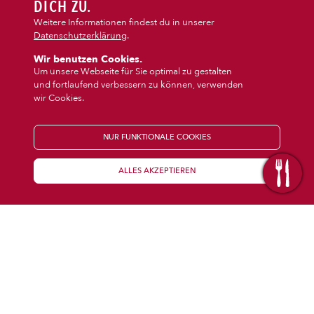
DIPS/EXTRAS
DICH ZU.
‹
›
Dips/Extras
Getränke
Weitere Informationen findest du in unserer
Datenschutzerklärung
.
DESSERT
Wir benutzen Cookies.
Um unsere Webseite für Sie optimal zu gestalten
und fortlaufend verbessern zu können, verwenden
GETRÄNKE
wir Cookies.
STARTSEITE
NUR FUNKTIONALE COOKIES
ALLES AKZEPTIEREN
KENNENLERNEN
WISSENSWERTES
Über uns
Öffnungszeiten
Franchise
Coupons
Preisübersicht
Inhaltsstoffe