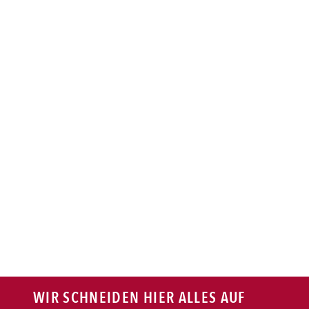
BAGUETTE
PASTA
AUFLAUF
BURGER
VEGI/VEGAN
SALAT
SNACKS
WIR SCHNEIDEN HIER ALLES AUF