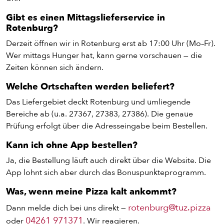
BURGER
Gibt es einen Mittagslieferservice in
Rotenburg?
VEGI/VEGAN
Derzeit öffnen wir in Rotenburg erst ab 17:00 Uhr (Mo–Fr).
Wer mittags Hunger hat, kann gerne vorschauen — die
Zeiten können sich ändern.
SALAT
Welche Ortschaften werden beliefert?
SNACKS
Das Liefergebiet deckt Rotenburg und umliegende
Bereiche ab (u.a. 27367, 27383, 27386). Die genaue
Prüfung erfolgt über die Adresseingabe beim Bestellen.
DIPS/EXTRAS
Kann ich ohne App bestellen?
Ja, die Bestellung läuft auch direkt über die Website. Die
DESSERT
App lohnt sich aber durch das Bonuspunkteprogramm.
Was, wenn meine Pizza kalt ankommt?
GETRÄNKE
rotenburg@tuz.pizza
Dann melde dich bei uns direkt —
04261 971371
oder
. Wir reagieren.