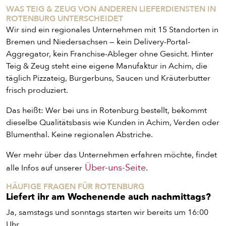
WAS TEIG & ZEUG VON ANDEREN LIEFERDIENSTEN IN
ROTENBURG UNTERSCHEIDET
Wir sind ein regionales Unternehmen mit 15 Standorten in
Bremen und Niedersachsen — kein Delivery-Portal-
Aggregator, kein Franchise-Ableger ohne Gesicht. Hinter
Teig & Zeug steht eine eigene Manufaktur in Achim, die
PIZZA
täglich Pizzateig, Burgerbuns, Saucen und Kräuterbutter
frisch produziert.
CALZONE
Das heißt: Wer bei uns in Rotenburg bestellt, bekommt
dieselbe Qualitätsbasis wie Kunden in Achim, Verden oder
BAGUETTE
Blumenthal. Keine regionalen Abstriche.
Wer mehr über das Unternehmen erfahren möchte, findet
PASTA
Über-uns-Seite
alle Infos auf unserer
.
HÄUFIGE FRAGEN FÜR ROTENBURG
Liefert ihr am Wochenende auch nachmittags?
AUFLAUF
Ja, samstags und sonntags starten wir bereits um 16:00
Uhr.