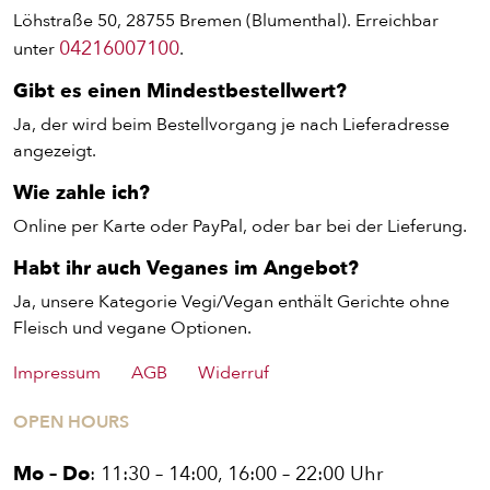
Löhstraße 50, 28755 Bremen (Blumenthal). Erreichbar
VEGI/VEGAN
04216007100
unter
.
Gibt es einen Mindestbestellwert?
SALAT
Ja, der wird beim Bestellvorgang je nach Lieferadresse
angezeigt.
SNACKS
Wie zahle ich?
Online per Karte oder PayPal, oder bar bei der Lieferung.
DIPS/EXTRAS
Habt ihr auch Veganes im Angebot?
Ja, unsere Kategorie Vegi/Vegan enthält Gerichte ohne
DESSERT
Fleisch und vegane Optionen.
Impressum
AGB
Widerruf
GETRÄNKE
OPEN HOURS
STARTSEITE
Mo – Do
: 11:30 – 14:00, 16:00 – 22:00 Uhr