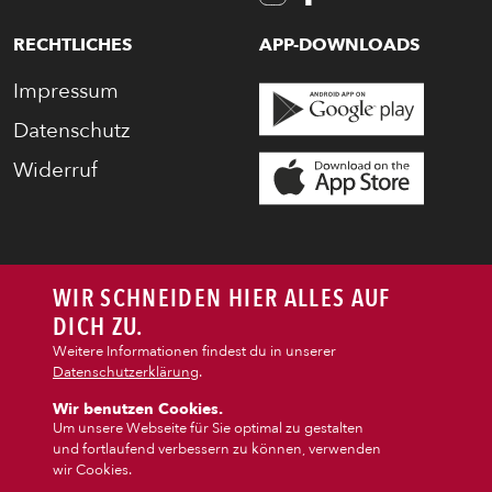
PASTA
RECHTLICHES
APP-DOWNLOADS
AUFLAUF
Impressum
Datenschutz
BURGER
Widerruf
VEGI/VEGAN
WIR SCHNEIDEN HIER ALLES AUF
SALAT
DICH ZU.
Weitere Informationen findest du in unserer
SNACKS
Datenschutzerklärung
.
Wir benutzen Cookies.
Um unsere Webseite für Sie optimal zu gestalten
DIPS/EXTRAS
und fortlaufend verbessern zu können, verwenden
wir Cookies.