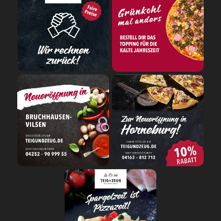
SALAT
SNACKS
DIPS/EXTRAS
DESSERT
GETRÄNKE
STARTSEITE