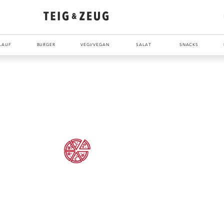
LAUF
BURGER
VEGI/VEGAN
SALAT
SNACKS
ENTDECKE UNSER ZEUG