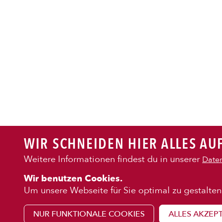
PASTA
AUFLAUF
BURGER
WIR SCHNEIDEN HIER ALLES AUF
VEGI/VE
Weitere Informationen findest du in unserer
Daten
KENNENLE
Wir benutzen Cookies.
SALAT
Über uns
Um unsere Webseite für Sie optimal zu gestalten
Franchise
NUR FUNKTIONALE COOKIES
ALLES AKZEP