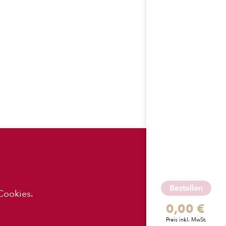
ES
APP-
DOWNLOADS
Bestellen
Cookies.
0,00 €
z
Preis inkl. MwSt.