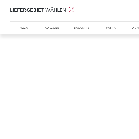
LIEFERGEBIET
WÄHLEN
PIZZA
CALZONE
BAGUETTE
PASTA
AUF