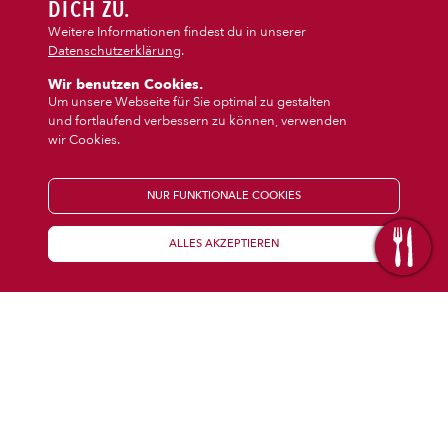
DIPS/EXTRAS
DICH ZU.
‹
›
Snacks
Dessert
Weitere Informationen findest du in unserer
Datenschutzerklärung
.
DESSERT
Wir benutzen Cookies.
Um unsere Webseite für Sie optimal zu gestalten
und fortlaufend verbessern zu können, verwenden
GETRÄNKE
wir Cookies.
STARTSEITE
NUR FUNKTIONALE COOKIES
ALLES AKZEPTIEREN
KENNENLERNEN
WISSENSWERTES
Über uns
Öffnungszeiten
Franchise
Coupons
Preisübersicht
Inhaltsstoffe