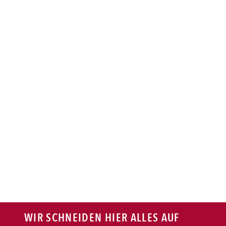
BAGUETTE
PASTA
AUFLAUF
BURGER
VEGI/VEGAN
SALAT
SNACKS
WIR SCHNEIDEN HIER ALLES AUF