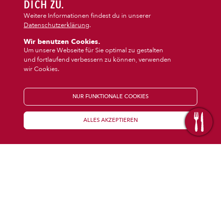
DIPS/EXTRAS
DICH ZU.
‹
›
Calzone
Pasta
Weitere Informationen findest du in unserer
Datenschutzerklärung
.
DESSERT
Wir benutzen Cookies.
Um unsere Webseite für Sie optimal zu gestalten
und fortlaufend verbessern zu können, verwenden
GETRÄNKE
wir Cookies.
STARTSEITE
NUR FUNKTIONALE COOKIES
ALLES AKZEPTIEREN
KENNENLERNEN
WISSENSWERTES
Über uns
Öffnungszeiten
Franchise
Coupons
Preisübersicht
Inhaltsstoffe