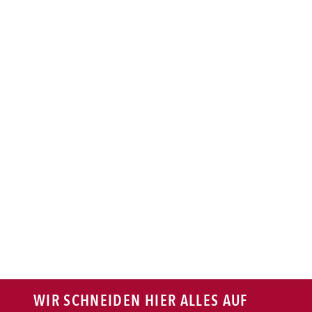
BAGUETTE
PASTA
AUFLAUF
BURGER
VEGI/VEGAN
SALAT
SNACKS
WIR SCHNEIDEN HIER ALLES AUF