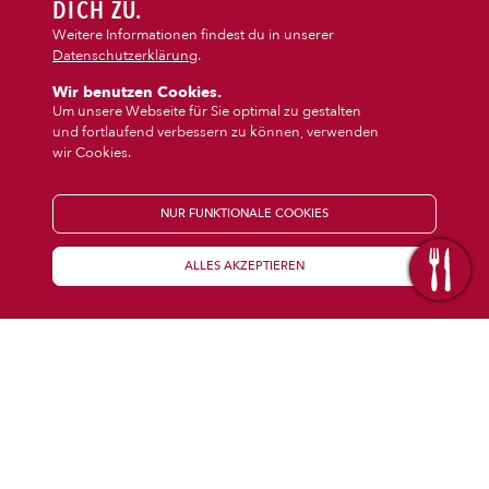
DIPS/EXTRAS
DICH ZU.
‹
›
Vegi/Vegan
Snacks
Weitere Informationen findest du in unserer
Datenschutzerklärung
.
DESSERT
Wir benutzen Cookies.
Um unsere Webseite für Sie optimal zu gestalten
und fortlaufend verbessern zu können, verwenden
GETRÄNKE
wir Cookies.
STARTSEITE
NUR FUNKTIONALE COOKIES
ALLES AKZEPTIEREN
KENNENLERNEN
WISSENSWERTES
Über uns
Öffnungszeiten
Franchise
Coupons
Preisübersicht
Inhaltsstoffe