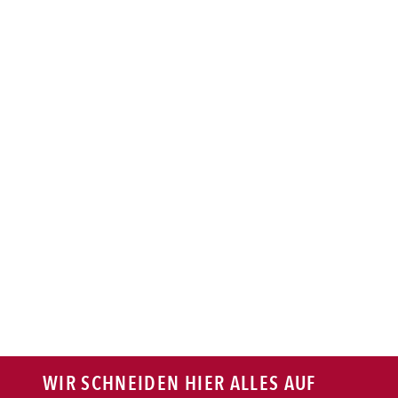
BAGUETTE
PASTA
AUFLAUF
BURGER
VEGI/VEGAN
SALAT
SNACKS
WIR SCHNEIDEN HIER ALLES AUF