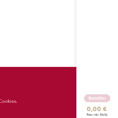
ES
APP-
DOWNLOADS
Bestellen
Cookies.
0,00 €
z
Preis inkl. MwSt.