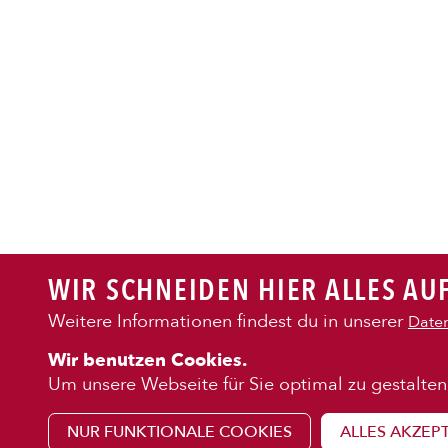
PASTA
AUFLAUF
BURGER
WIR SCHNEIDEN HIER ALLES AUF
VEGI/VE
Weitere Informationen findest du in unserer
Daten
KENNENLE
Wir benutzen Cookies.
SALAT
Über uns
Um unsere Webseite für Sie optimal zu gestalten
Franchise
NUR FUNKTIONALE COOKIES
ALLES AKZEP