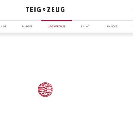
LAUF
BURGER
VEGI/VEGAN
SALAT
SNACKS
ENTDECKE UNSER ZEUG