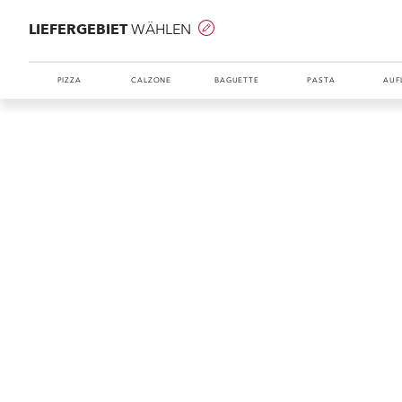
LIEFERGEBIET
WÄHLEN
PIZZA
CALZONE
BAGUETTE
PASTA
AUF