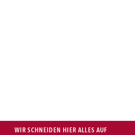
BAGUETTE
PASTA
AUFLAUF
BURGER
VEGI/VEGAN
SALAT
SNACKS
WIR SCHNEIDEN HIER ALLES AUF