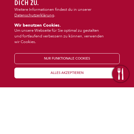
DIPS/EXTRAS
DICH ZU.
‹
›
Dips/Extras
Getränke
Weitere Informationen findest du in unserer
Datenschutzerklärung
.
DESSERT
Wir benutzen Cookies.
Um unsere Webseite für Sie optimal zu gestalten
und fortlaufend verbessern zu können, verwenden
GETRÄNKE
wir Cookies.
STARTSEITE
NUR FUNKTIONALE COOKIES
ALLES AKZEPTIEREN
KENNENLERNEN
WISSENSWERTES
Über uns
Öffnungszeiten
Franchise
Coupons
Preisübersicht
Inhaltsstoffe