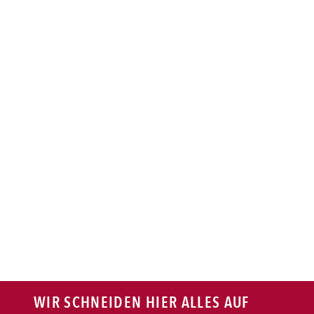
BAGUETTE
PASTA
AUFLAUF
BURGER
VEGI/VEGAN
SALAT
SNACKS
WIR SCHNEIDEN HIER ALLES AUF