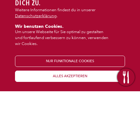
DIPS/EXTRAS
DICH ZU.
‹
›
Salat
Dips/Extras
Weitere Informationen findest du in unserer
Datenschutzerklärung
.
DESSERT
Wir benutzen Cookies.
Um unsere Webseite für Sie optimal zu gestalten
und fortlaufend verbessern zu können, verwenden
GETRÄNKE
wir Cookies.
STARTSEITE
NUR FUNKTIONALE COOKIES
ALLES AKZEPTIEREN
KENNENLERNEN
WISSENSWERTES
Über uns
Öffnungszeiten
Franchise
Coupons
Preisübersicht
Inhaltsstoffe