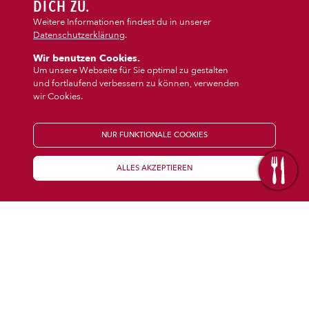
DIPS/EXTRAS
DICH ZU.
›
Calzone
Weitere Informationen findest du in unserer
Datenschutzerklärung
.
DESSERT
Wir benutzen Cookies.
Um unsere Webseite für Sie optimal zu gestalten
und fortlaufend verbessern zu können, verwenden
GETRÄNKE
wir Cookies.
STARTSEITE
NUR FUNKTIONALE COOKIES
ALLES AKZEPTIEREN
KENNENLERNEN
WISSENSWERTES
Über uns
Öffnungszeiten
Franchise
Coupons
Preisübersicht
Inhaltsstoffe