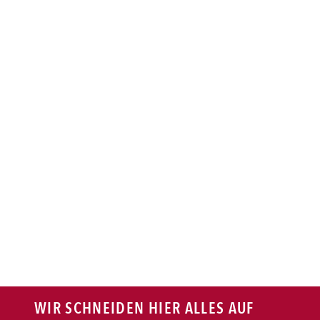
BAGUETTE
PASTA
AUFLAUF
BURGER
VEGI/VEGAN
SALAT
SNACKS
WIR SCHNEIDEN HIER ALLES AUF