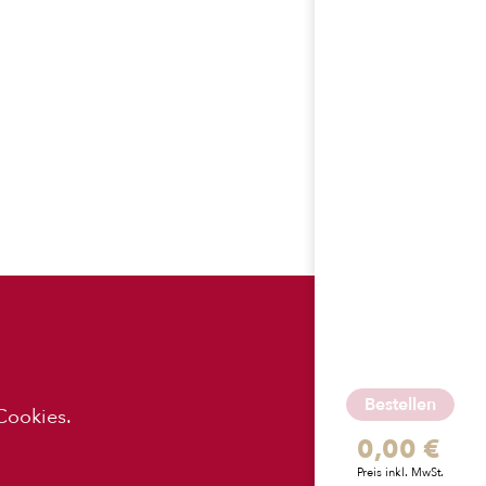
ES
APP-
DOWNLOADS
Bestellen
Cookies.
0,00 €
z
Preis inkl. MwSt.