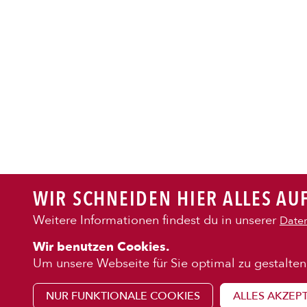
PASTA
AUFLAUF
BURGER
WIR SCHNEIDEN HIER ALLES AUF
VEGI/VE
Weitere Informationen findest du in unserer
Daten
KENNENLE
Wir benutzen Cookies.
SALAT
Über uns
Um unsere Webseite für Sie optimal zu gestalten
Franchise
NUR FUNKTIONALE COOKIES
ALLES AKZEP