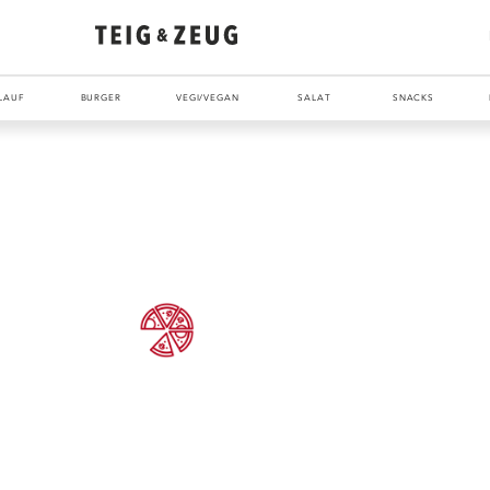
LAUF
BURGER
VEGI/VEGAN
SALAT
SNACKS
ENTDECKE UNSER ZEUG