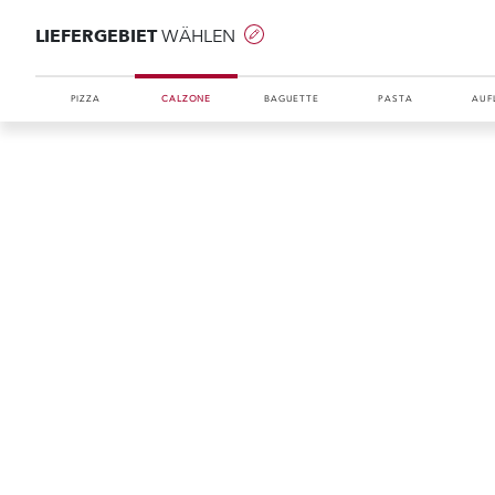
LIEFERGEBIET
WÄHLEN
PIZZA
CALZONE
BAGUETTE
PASTA
AUF