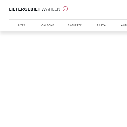
LIEFERGEBIET
WÄHLEN
PIZZA
CALZONE
BAGUETTE
PASTA
AUF