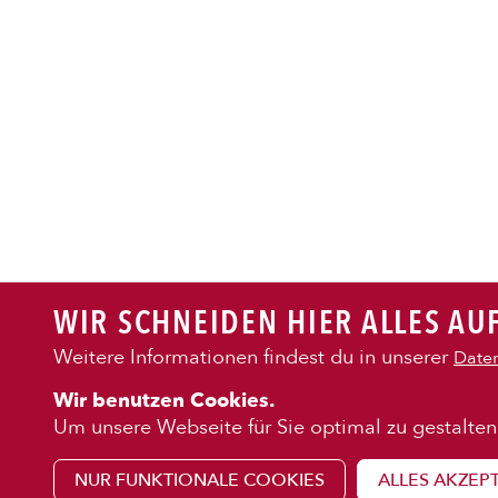
PASTA
AUFLAUF
BURGER
WIR SCHNEIDEN HIER ALLES AUF
VEGI/VE
Weitere Informationen findest du in unserer
Daten
KENNENLE
Wir benutzen Cookies.
SALAT
Über uns
Um unsere Webseite für Sie optimal zu gestalten
Franchise
NUR FUNKTIONALE COOKIES
ALLES AKZEP