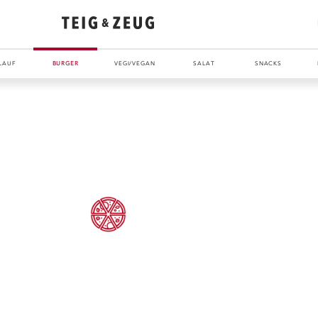
LAUF
BURGER
VEGI/VEGAN
SALAT
SNACKS
ENTDECKE UNSER ZEUG