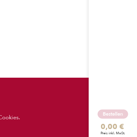
ES
APP-
DOWNLOADS
Bestellen
Cookies.
0,00 €
z
Preis inkl. MwSt.