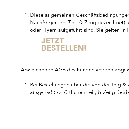
ÜBER
UNS
Diese allgemeinen Geschäftsbedingungen 
Nachfolgenden Teig & Zeug bezeichnet) 
FRANCHISE
oder Flyern aufgeführt sind. Sie gelten in
JETZT
BESTELLEN!
PREISÜBERSICHT
Abweichende AGB des Kunden werden abgew
INHALTSSTOFFE
Bei Bestellungen über die von der Teig
JOBS
ausgewählten örtlichen Teig & Zeug Betri
STANDORTE