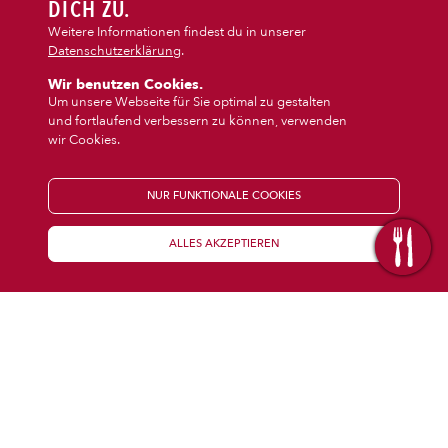
DIPS/EXTRAS
DICH ZU.
‹
›
Vegi/Vegan
Snacks
Weitere Informationen findest du in unserer
Datenschutzerklärung
.
DESSERT
Wir benutzen Cookies.
Um unsere Webseite für Sie optimal zu gestalten
und fortlaufend verbessern zu können, verwenden
GETRÄNKE
wir Cookies.
STARTSEITE
NUR FUNKTIONALE COOKIES
ALLES AKZEPTIEREN
KENNENLERNEN
WISSENSWERTES
Über uns
Öffnungszeiten
Franchise
Coupons
Preisübersicht
Inhaltsstoffe