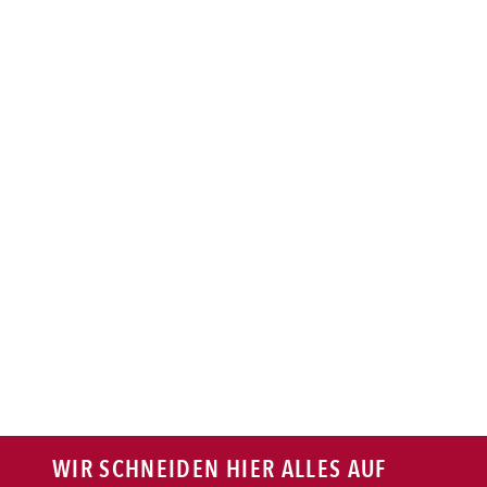
BAGUETTE
PASTA
AUFLAUF
BURGER
VEGI/VEGAN
SALAT
SNACKS
WIR SCHNEIDEN HIER ALLES AUF