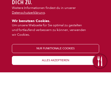
DIPS/EXTRAS
DICH ZU.
‹
›
Auflauf
Vegi/Vegan
Weitere Informationen findest du in unserer
Datenschutzerklärung
.
DESSERT
Wir benutzen Cookies.
Um unsere Webseite für Sie optimal zu gestalten
und fortlaufend verbessern zu können, verwenden
GETRÄNKE
wir Cookies.
STARTSEITE
NUR FUNKTIONALE COOKIES
ALLES AKZEPTIEREN
KENNENLERNEN
WISSENSWERTES
Über uns
Öffnungszeiten
Franchise
Coupons
Preisübersicht
Inhaltsstoffe