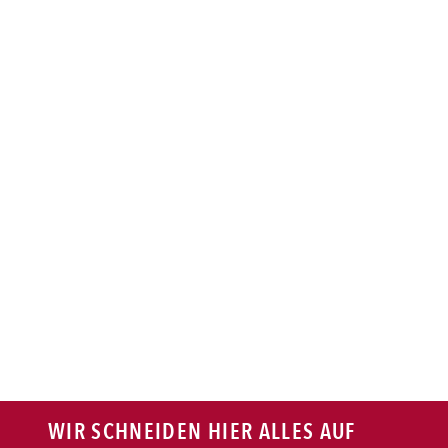
BAGUETTE
PASTA
AUFLAUF
BURGER
VEGI/VEGAN
SALAT
SNACKS
WIR SCHNEIDEN HIER ALLES AUF