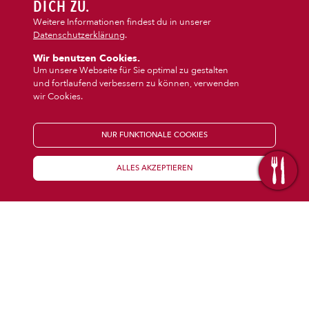
DIPS/EXTRAS
DICH ZU.
‹
›
Pasta
Burger
Weitere Informationen findest du in unserer
Datenschutzerklärung
.
DESSERT
Wir benutzen Cookies.
Um unsere Webseite für Sie optimal zu gestalten
und fortlaufend verbessern zu können, verwenden
GETRÄNKE
wir Cookies.
STARTSEITE
NUR FUNKTIONALE COOKIES
ALLES AKZEPTIEREN
KENNENLERNEN
WISSENSWERTES
Über uns
Öffnungszeiten
Franchise
Coupons
Preisübersicht
Inhaltsstoffe