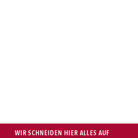
BAGUETTE
PASTA
AUFLAUF
BURGER
VEGI/VEGAN
SALAT
SNACKS
WIR SCHNEIDEN HIER ALLES AUF